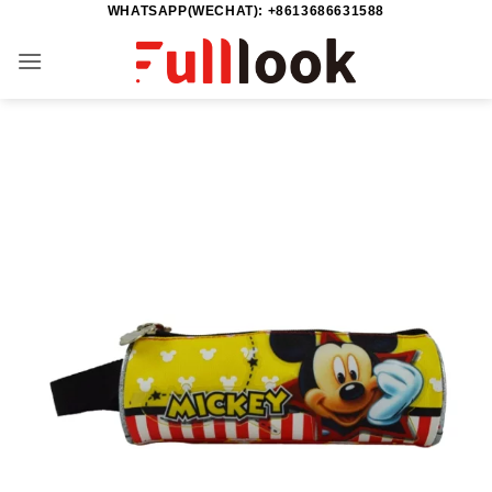
WHATSAPP(WECHAT): +8613686631588
Passer
au
contenu