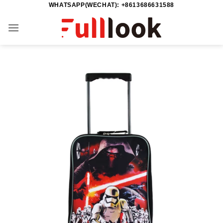
WHATSAPP(WECHAT): +8613686631588
Passer
au
contenu