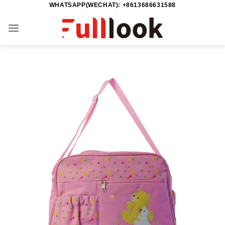
WHATSAPP(WECHAT): +8613686631588
Saltar
al
contenido