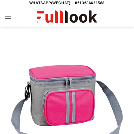
WHATSAPP(WECHAT): +8613686631588
Saltar
al
contenido