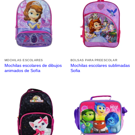
MOCHILAS ESCOLARES
BOLSAS PARA PREESCOLAR
Mochilas escolares de dibujos
Mochilas escolares sublimadas
animados de Sofía
Sofia