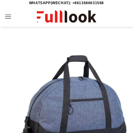
WHATSAPP(WECHAT): +8613686631588
Saltar
al
contenido