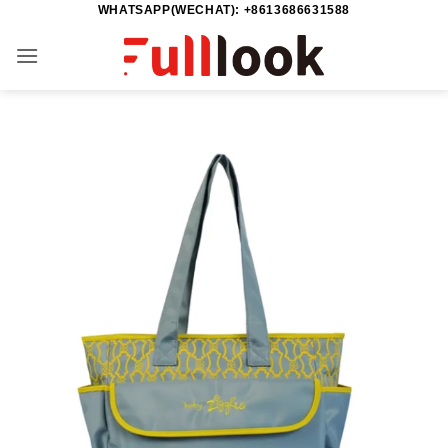
WHATSAPP(WECHAT): +8613686631588
Saltar
al
contenido