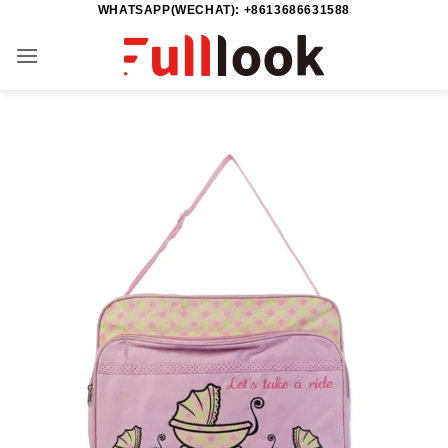
WHATSAPP(WECHAT): +8613686631588
Saltar
al
contenido