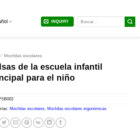
Buscar
ñol
INQUIRY
por:
/
Mochilas escolares
sas de la escuela infantil
ncipal para el niño
PSB002
rías:
Mochilas escolares
,
Mochilas escolares ergonómicas