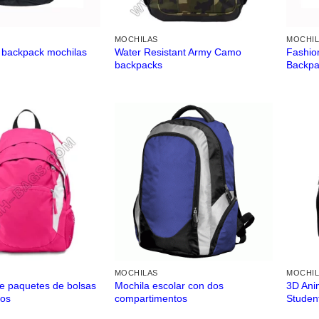
MOCHILAS
MOCHI
 backpack mochilas
Water Resistant Army Camo
Fashio
backpacks
Backpa
MOCHILAS
MOCHI
e paquetes de bolsas
Mochila escolar con dos
3D Ani
dos
compartimentos
Studen