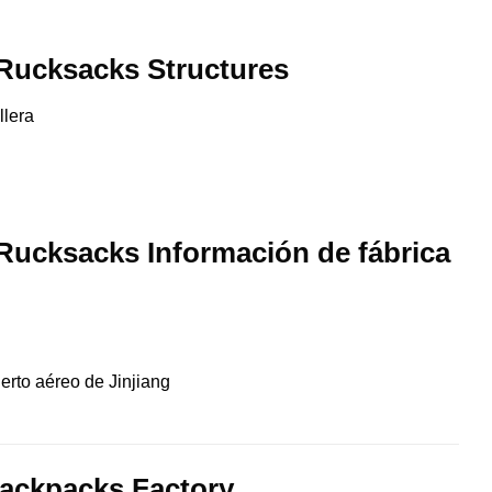
 Rucksacks Structures
llera
 Rucksacks Información de fábrica
erto aéreo de Jinjiang
ackpacks Factory