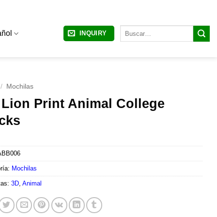
Buscar
ñol
INQUIRY
por:
/
Mochilas
 Lion Print Animal College
cks
ABB006
ría:
Mochilas
tas:
3D
,
Animal