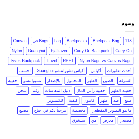
وسوم
118
Backpack Bag
Backpacks
bag
Bags في
Canvas
Nylon
Guanghui
Fjallraven
Carry On Backpack
Carry On
Tyvek Backpack
Travel
RPET
Nylon Bags vs Canvas Bags
أحدث تطورات
أكياس
أكياس تشيوانتشو Guanghui
احسب
السرقة
الصين
الظهر
المحمول
بالإصدار
تشيوانتشو
حقيبة
حقيبة الظهر
حقيبة رأس المال
دليل المقاسات
رقم
شحن
صنع
ضد
ظهر
كانتون
كيفية
للكمبيوتر
ما هو التصوير المقطعي
مخصصة
مرحباً بكم في جناح
مصنع
مصنعي
معرض
من
يستغرق