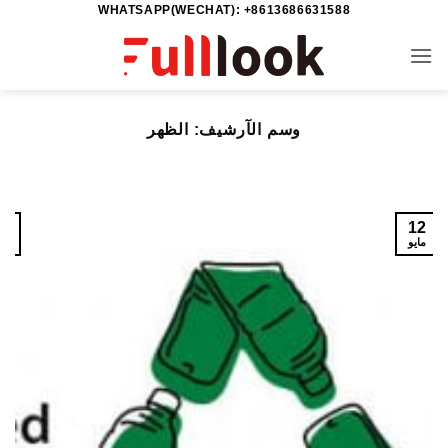
WHATSAPP(WECHAT): +8613686631588
خطي
لمحتوى
وسم الآرشيف:
الظهر
1
12
مايو
ما