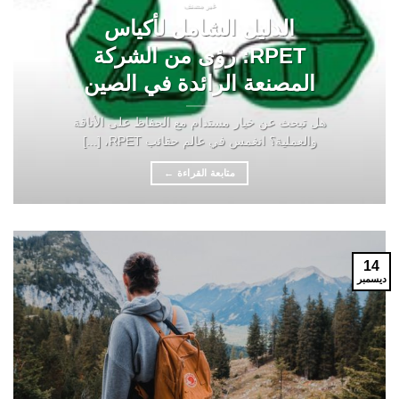
غير مصنف
الدليل الشامل لأكياس
RPET: رؤى من الشركة
المصنعة الرائدة في الصين
هل تبحث عن خيار مستدام مع الحفاظ على الأناقة
والعملية؟ انغمس في عالم حقائب RPET، [...]
متابعة القراءة
←
14
ديسمبر