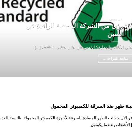
غير مصنف
الدليل الشامل لأكياس RPET: رؤى من الشركة المصنعة الرائدة في
الصين
أناقة والعملية؟ انغمس في عالم حقائب RPET، [...]
متابعة القراءة
←
بة ظهر ضد السرقة للكمبيوتر المحمول
فر الآن حقائب الظهر المضادة للسرقة لأجهزة الكمبيوتر المحمولة. بالنسبة للعدي
ن [...]