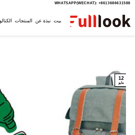
WHATSAPP(WECHAT): +8613686631588
خطي
لمحتوى
بيت
نبذة عن
المنتجات
الكتالو
12
مايو