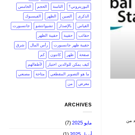
البوزيتروني؟
الثامنة
الحجم
الخامس
الذكرى
الصين
الظهر
الفيسبوك
القياس
بالإصدار
تشيوانتشو
جانسبورت
البوليستر
حقائب
حقيبة
حقيبة الظهر
حقيبة ظهر جانسبورت
رأس المال
شرق
هل سبق لك أن واجهت صعوبة في 
صفحة
ظهر
كانتون
كم
كيف يمكن للوالدين اختيار
لأطفالهم
ما هو التصوير المقطعي
متاحة
مصنعي
معرض
من
ARCHIVES
د من
مايو 2025
(7)
أبريل 2025
(1)