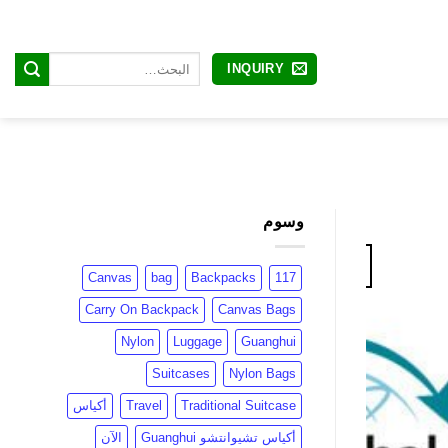
البحث
INQUIRY
عن:
وسوم
11
مايو
Canvas
bag
Backpacks
117
Carry On Backpack
Canvas Bags
Nylon
Luggage
Guanghui
Suitcases
Nylon Bags
Traditional Suitcase
Travel
أكياس
أكياس تشيوانتشو Guanghui
الآن