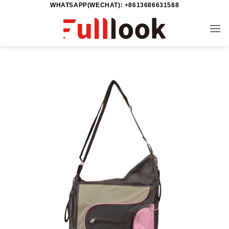
WHATSAPP(WECHAT): +8613686631588
خطي
لمحتوى