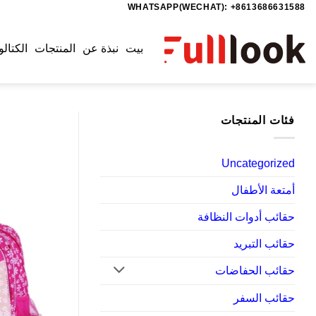
WHATSAPP(WECHAT): +8613686631588
خطي
لمحتوى
بيت
نبذة عن
المنتجات
الكتالو
فئات المنتجات
Uncategorized
أمتعة الأطفال
حقائب أدوات النظافة
حقائب التبريد
حقائب الحفاضات
حقائب السفر