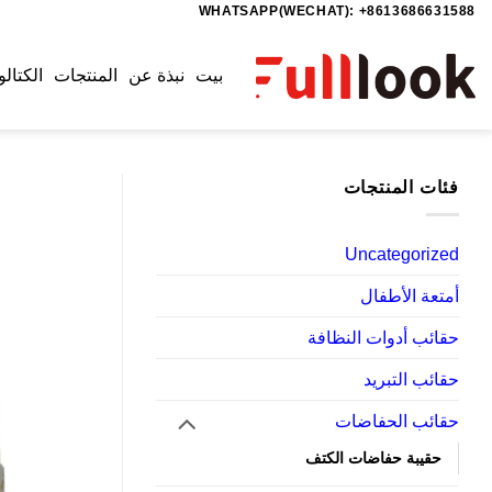
WHATSAPP(WECHAT): +8613686631588
خطي
لمحتوى
بيت
نبذة عن
المنتجات
الكتالو
فئات المنتجات
Uncategorized
أمتعة الأطفال
حقائب أدوات النظافة
حقائب التبريد
حقائب الحفاضات
حقيبة حفاضات الكتف