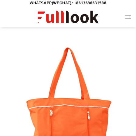
WHATSAPP(WECHAT): +8613686631588
خطي
لمحتوى