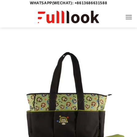
WHATSAPP(WECHAT): +8613686631588
خطي
لمحتوى