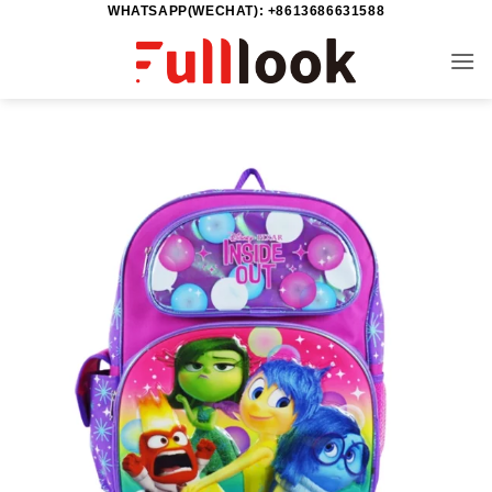
WHATSAPP(WECHAT): +8613686631588
خطي
لمحتوى