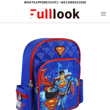
WHATSAPP(WECHAT): +8613686631588
خطي
لمحتوى