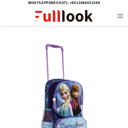
WHATSAPP(WECHAT): +8613686631588
خطي
لمحتوى