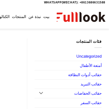
WHATSAPP(WECHAT): +8613686631588
خطي
لمحتوى
بيت
نبذة عن
المنتجات
الكتالو
فئات المنتجات
Uncategorized
أمتعة الأطفال
حقائب أدوات النظافة
حقائب التبريد
حقائب الحفاضات
حقائب السفر