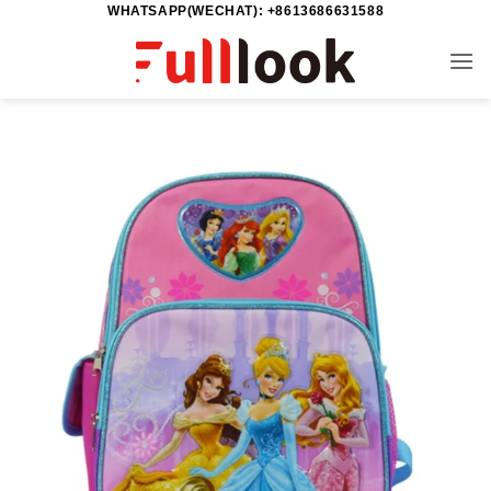
WHATSAPP(WECHAT): +8613686631588
خطي
لمحتوى