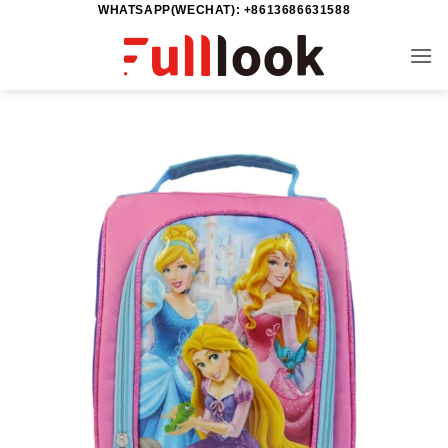
WHATSAPP(WECHAT): +8613686631588
خطي
لمحتوى