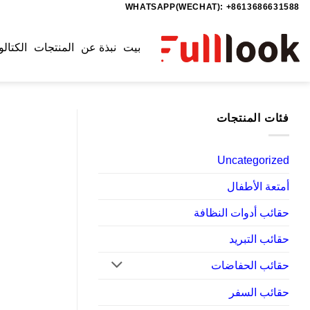
WHATSAPP(WECHAT): +8613686631588
خطي
لمحتوى
بيت
نبذة عن
المنتجات
الكتالو
فئات المنتجات
Uncategorized
أمتعة الأطفال
حقائب أدوات النظافة
حقائب التبريد
حقائب الحفاضات
حقائب السفر