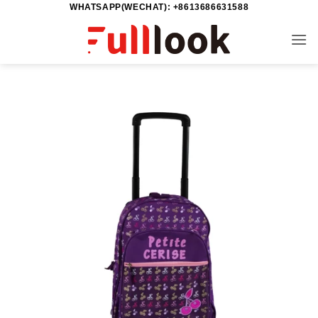
WHATSAPP(WECHAT): +8613686631588
خطي
لمحتوى