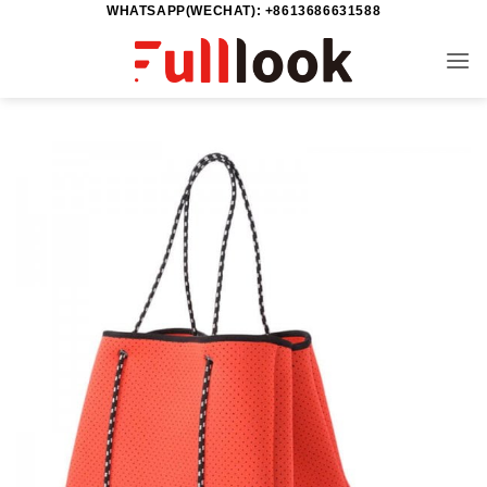
WHATSAPP(WECHAT): +8613686631588
خطي
لمحتوى