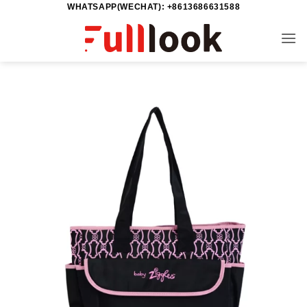
WHATSAPP(WECHAT): +8613686631588
خطي
لمحتوى