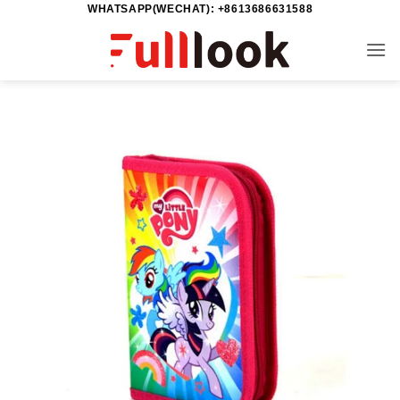
WHATSAPP(WECHAT): +8613686631588
خطي
لمحتوى