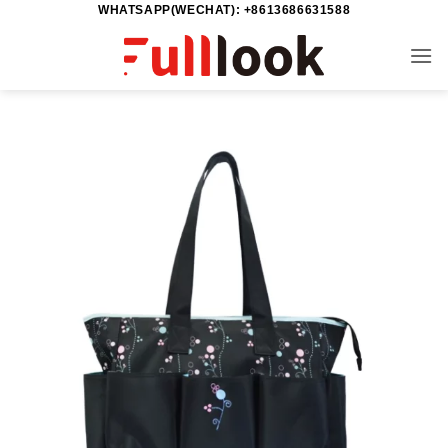
WHATSAPP(WECHAT): +8613686631588
خطي
لمحتوى