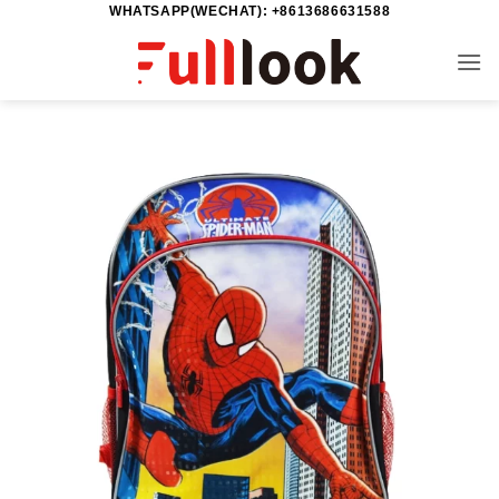
WHATSAPP(WECHAT): +8613686631588
خطي
لمحتوى