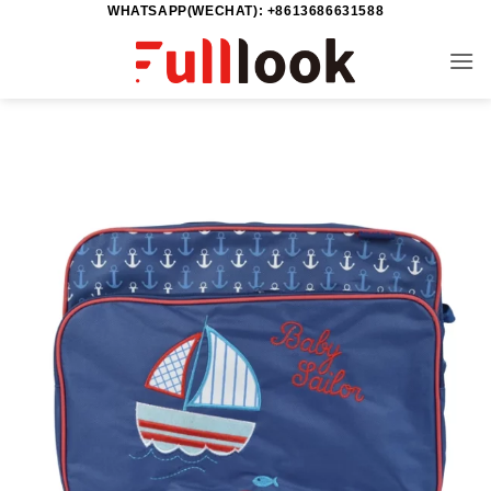
WHATSAPP(WECHAT): +8613686631588
خطي
لمحتوى