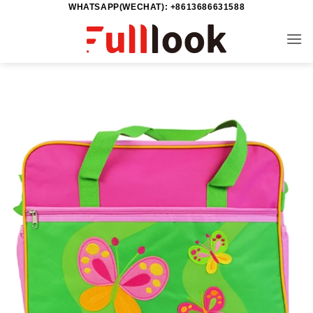
WHATSAPP(WECHAT): +8613686631588
خطي
لمحتوى