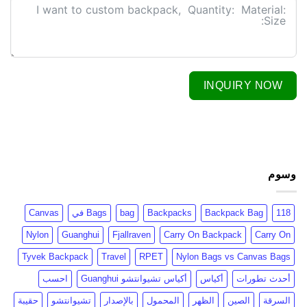
INQUIRY NOW
وسوم
118
Backpack Bag
Backpacks
bag
Bags في
Canvas
Nylon
Guanghui
Fjallraven
Carry On Backpack
Carry On
Tyvek Backpack
Travel
RPET
Nylon Bags vs Canvas Bags
أحدث تطورات
أكياس
أكياس تشيوانتشو Guanghui
احسب
السرقة
الصين
الظهر
المحمول
بالإصدار
تشيوانتشو
حقيبة